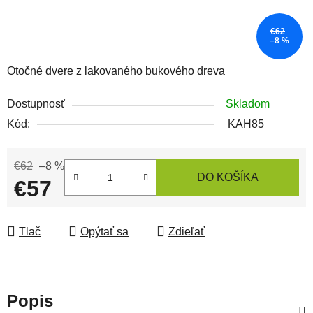
€62
–8 %
Otočné dvere z lakovaného bukového dreva
Dostupnosť
Skladom
Kód:
KAH85
€62
–8 %
DO KOŠÍKA
€57
Jednotková cena:
Tlač
Opýtať sa
Zdieľať
Popis