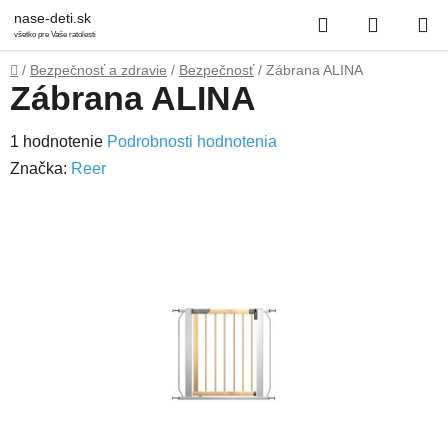
Prejsť
Hľadať
NÁKUP
nase-deti.sk
na
všetko pre Vaše ratolesti
obsah
KOŠÍK
Domov
/
Bezpečnosť a zdravie
/
Bezpečnosť
/
Zábrana ALINA
Zábrana ALINA
Priemerné
1 hodnotenie
Podrobnosti hodnotenia
hodnotenie
Značka:
Reer
produktu
je
1,0
z
5
hviezdičiek.