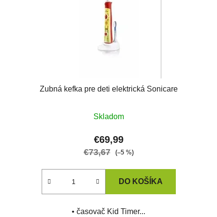
Zubná kefka pre deti elektrická Sonicare
Priemerné
Skladom
hodnotenie
produktu
€69,99
je
€73,67
(–5 %)
1,0
z
DO KOŠÍKA
5
hviezdičiek.
• časovač Kid Timer...