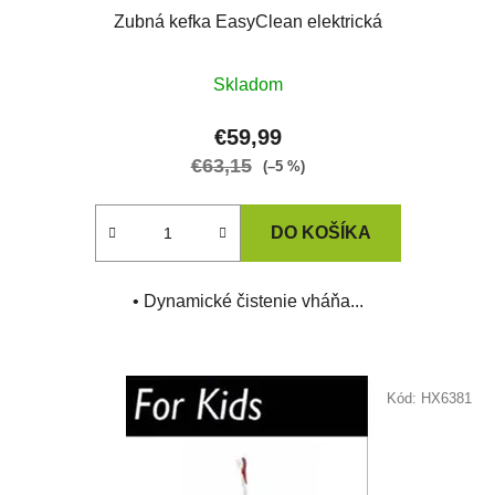
t
Zubná kefka EasyClean elektrická
o
Priemerné
v
Skladom
hodnotenie
produktu
€59,99
je
€63,15
(–5 %)
1,0
z
DO KOŠÍKA
5
hviezdičiek.
• Dynamické čistenie vháňa...
Kód:
HX6381