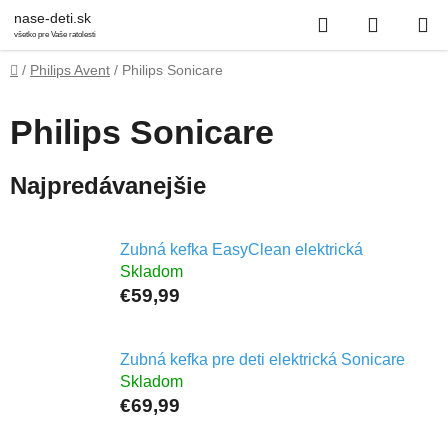
Prejsť
Hľadať
NÁKUP
nase-deti.sk
na
všetko pre Vaše ratolesti
obsah
KOŠÍK
Domov
/
Philips Avent
/
Philips Sonicare
Philips Sonicare
Najpredávanejšie
Zubná kefka EasyClean elektrická
Skladom
€59,99
Zubná kefka pre deti elektrická Sonicare
Skladom
€69,99