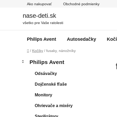
Prejsť
Ako nakupovať
Obchodné podmienky
na
obsah
nase-deti.sk
všetko pre Vaše ratolesti
Philips Avent
Autosedačky
Koč
Domov
/
Kočíky
/
fusaky, nánožníky
B
K
Preskočiť
Philips Avent
a
kategórie
o
t
č
Odsávačky
e
n
g
Dojčenské fľaše
ý
ó
p
r
Monitory
i
a
e
n
Ohrievače a mixéry
e
Sterilizátory