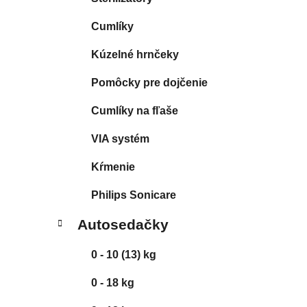
l
Cumlíky
Kúzelné hrnčeky
Pomôcky pre dojčenie
Cumlíky na fľaše
VIA systém
Kŕmenie
Philips Sonicare
Autosedačky
0 - 10 (13) kg
0 - 18 kg