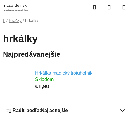
Prejsť
Hľadať
NÁKUP
nase-deti.sk
na
všetko pre Vaše ratolesti
obsah
KOŠÍK
Domov
/
Hračky
/
hrkálky
hrkálky
Najpredávanejšie
Hrkálka magický trojuholník
Skladom
€1,90
R
Radiť podľa:
Najlacnejšie
a
d
e