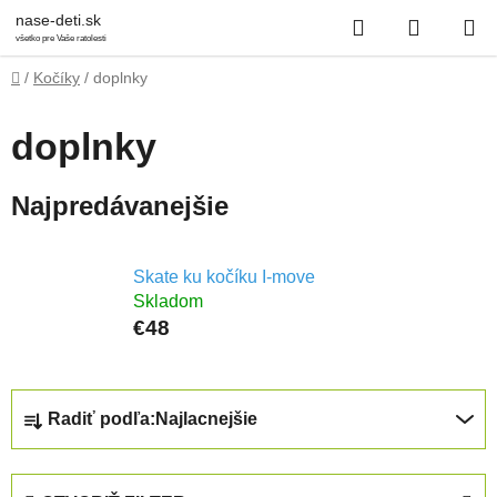
Prejsť
Hľadať
NÁKUP
nase-deti.sk
na
všetko pre Vaše ratolesti
obsah
KOŠÍK
Domov
/
Kočíky
/
doplnky
doplnky
Najpredávanejšie
Skate ku kočíku I-move
Skladom
€48
R
Radiť podľa:
Najlacnejšie
a
d
e