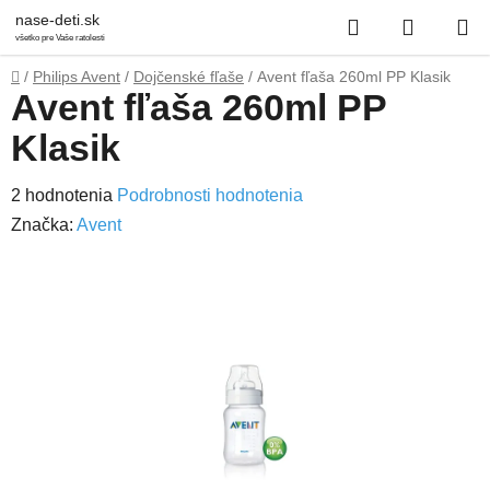
Prejsť
Hľadať
NÁKUP
nase-deti.sk
na
všetko pre Vaše ratolesti
obsah
KOŠÍK
Domov
/
Philips Avent
/
Dojčenské fľaše
/
Avent fľaša 260ml PP Klasik
Avent fľaša 260ml PP
Klasik
Priemerné
2 hodnotenia
Podrobnosti hodnotenia
hodnotenie
Značka:
Avent
produktu
je
3,0
z
5
hviezdičiek.