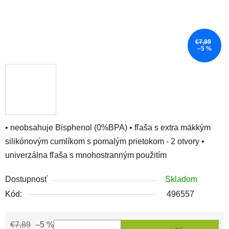
€7,89
–5 %
• neobsahuje Bisphenol (0%BPA) • fľaša s extra mäkkým
silikónovým cumlíkom s pomalým prietokom - 2 otvory •
univerzálna fľaša s mnohostranným použitím
Dostupnosť
Skladom
Kód:
496557
€7,89
–5 %