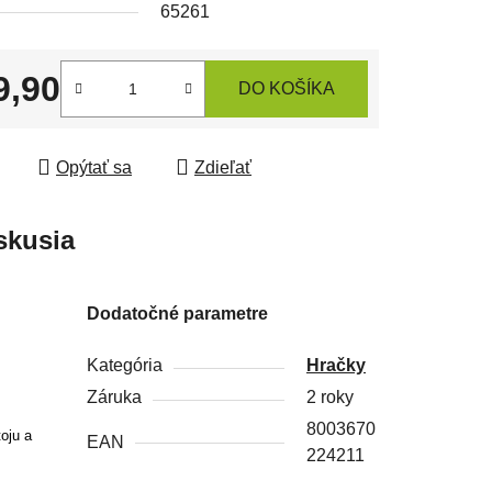
65261
čiek.
9,90
DO KOŠÍKA
tková cena:
Opýtať sa
Zdieľať
skusia
Dodatočné parametre
Kategória
Hračky
Záruka
2 roky
8003670
oju a
EAN
224211