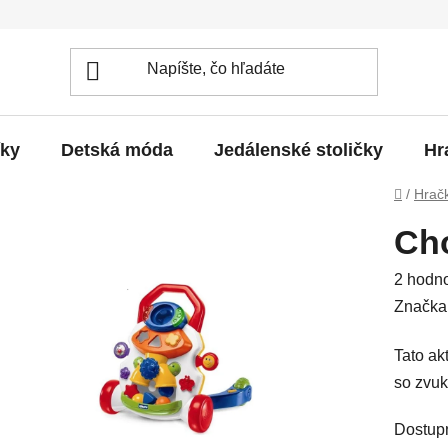
íky
Detská móda
Jedálenské stoličky
Hr
Domov
/
Hrač
Cho
Prieme
2 hodn
hodnot
Značka
produkt
Tato ak
je
so zvuk
1,0
z
Dostup
5