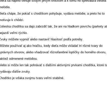
Dieťa sa naplno venuje svojím prvým krôčkom a k tomu ho sprevádza veselá
melódia.
Dieťa chápe, že pokiaľ s chodítkom pohybuje, vydáva melódie, a preto ho to
motivuje k chôdzi.
Kolieska chodítka sa dajú zabrzdiť tak, že ani na hladkom povrchu (parkety at
nejazdí veľmi rýchlo.
Zvuky môžete vypnúť alebo nastaviť hlasitosť podľa potreby.
Môžete používať aj ako hračku, kedy dieťa môže vkládať tri rôzné tvary do
správnych otvorov, alebo vhadzovať rôznofarebné loptičky do horného otvoru, 
taktiež odmenené melódiou.
Alebo si môže len tak pohrávať s ďalšími aktivnými prvkami chodítka, ktoré t
vydávaju ďalšie zvuky.
Chodítko je vďaka svojmu tvaru veľmi stabilné.