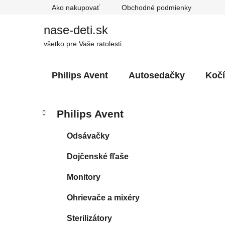
Prejsť
Ako nakupovať
Obchodné podmienky
na
obsah
nase-deti.sk
všetko pre Vaše ratolesti
Philips Avent
Autosedačky
Koč
B
K
Preskočiť
Philips Avent
a
kategórie
o
t
č
Odsávačky
e
n
g
Dojčenské fľaše
ý
ó
p
r
Monitory
i
a
e
n
Ohrievače a mixéry
e
Sterilizátory