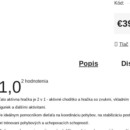
Kód:
hviezdi
€3
Jedno
Tlač
Popis
Di
1,0
Priemerné
2 hodnotenia
hodnotenie
produktu
je
1,0
Tato aktívna hračka je 2 v 1 - aktivné chodítko a hračka so zvukmi, vkladním
z
figuriek a ďalšími aktivitami.
5
hviezdičiek.
Je ideálnym pomocníkom dieťaťa na koordináciu pohybov, na stabilizáciu post
pri trénovani pohybových a uchopovacích schopností.