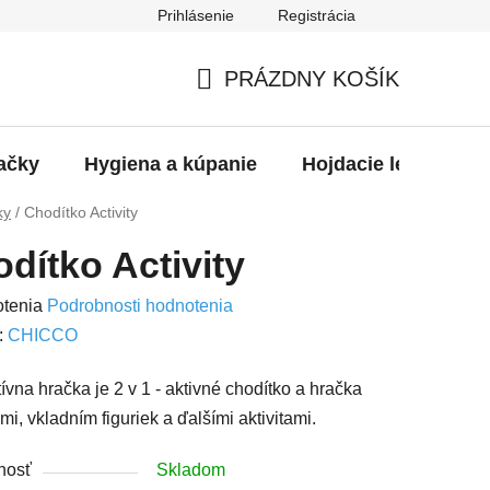
Prihlásenie
Registrácia
PRÁZDNY KOŠÍK
NÁKUPNÝ
KOŠÍK
ačky
Hygiena a kúpanie
Hojdacie ležadlá
ky
/
Chodítko Activity
dítko Activity
rné
otenia
Podrobnosti hodnotenia
enie
:
CHICCO
u
tívna hračka je 2 v 1 - aktivné chodítko a hračka
mi, vkladním figuriek a ďalšími aktivitami.
nosť
Skladom