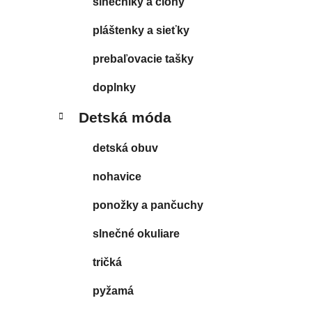
slnečníky a clony
pláštenky a sieťky
prebaľovacie tašky
doplnky
Detská móda
detská obuv
nohavice
ponožky a pančuchy
slnečné okuliare
tričká
pyžamá