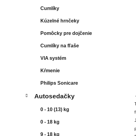
l
Cumlíky
Kúzelné hrnčeky
Pomôcky pre dojčenie
Cumlíky na fľaše
VIA systém
Kŕmenie
Philips Sonicare
Autosedačky
0 - 10 (13) kg
0 - 18 kg
9 - 18 kg