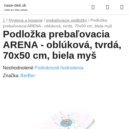
Prejsť
Hľadať
NÁKUP
nase-deti.sk
na
všetko pre Vaše ratolesti
obsah
KOŠÍK
Domov
/
Hygiena a kúpanie
/
prebaľovacie podložky
/
Podložka
prebaľovacia ARENA - oblúková, tvrdá, 70x50 cm, biela myš
Podložka prebaľovacia
ARENA - oblúková, tvrdá,
70x50 cm, biela myš
Priemerné
Neohodnotené
Podrobnosti hodnotenia
hodnotenie
Značka:
BerBer
produktu
je
0,0
z
5
hviezdičiek.