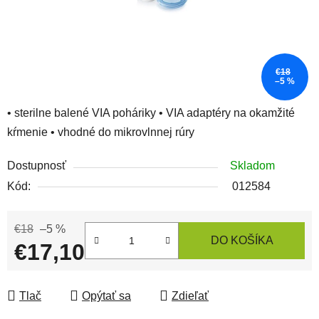
€18
–5 %
• sterilne balené VIA poháriky • VIA adaptéry na okamžité
kŕmenie • vhodné do mikrovlnnej rúry
Dostupnosť
Skladom
Kód:
012584
€18
–5 %
DO KOŠÍKA
€17,10
Jednotková cena:
Tlač
Opýtať sa
Zdieľať