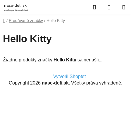
Prejsť
Hľadať
NÁKUP
nase-deti.sk
na
všetko pre Vaše ratolesti
obsah
KOŠÍK
Domov
/
Predávané značky
/
Hello Kitty
Hello Kitty
Žiadne produkty značky
Hello Kitty
sa nenašli...
Z
Vytvoril Shoptet
á
Copyright 2026
nase-deti.sk
. Všetky práva vyhradené.
p
ä
t
i
e