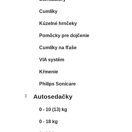
l
Cumlíky
Kúzelné hrnčeky
Pomôcky pre dojčenie
Cumlíky na fľaše
VIA systém
Kŕmenie
Philips Sonicare
Autosedačky
0 - 10 (13) kg
0 - 18 kg