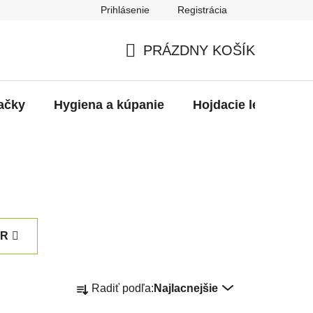
Prihlásenie
Registrácia
PRÁZDNY KOŠÍK
NÁKUPNÝ
KOŠÍK
ačky
Hygiena a kúpanie
Hojdacie ležadlá
ER
R
Radiť podľa:
Najlacnejšie
a