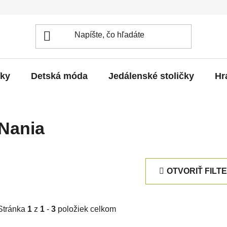
íky
Detská móda
Jedálenské stoličky
Hr
Nania
OTVORIŤ FILT
Stránka
1
z
1
-
3
položiek celkom