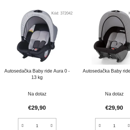
V
ý
Kód:
372042
p
i
s
p
r
o
d
Autosedačka Baby ride Aura 0 -
Autosedačka Baby ride
u
13 kg
k
Priemerné
Prieme
t
Na dotaz
Na dotaz
o
hodnotenie
hodnot
v
produktu
produkt
€29,90
€29,90
je
je
2,0
1,5
z
z