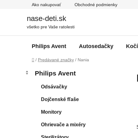
Prejsť
Ako nakupovať
Obchodné podmienky
na
obsah
nase-deti.sk
všetko pre Vaše ratolesti
Philips Avent
Autosedačky
Koč
Domov
/
Predávané značky
/
Nania
B
K
Preskočiť
Philips Avent
a
kategórie
o
t
č
Odsávačky
e
n
g
Dojčenské fľaše
ý
ó
p
r
Monitory
i
a
e
n
Ohrievače a mixéry
e
Sterilizátory