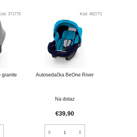
d
e
Kód:
371770
Kód:
482771
n
i
e
p
r
o
d
u
 granite
Autosedačka BeOne River
k
t
rné
Priemerné
o
Na dotaz
enie
hodnotenie
v
u
produktu
€39,90
je
2,0
z